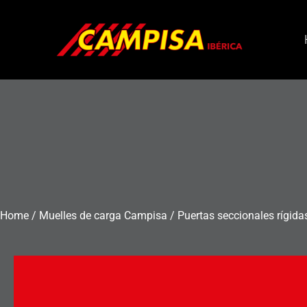
Ir
al
contenido
Home
/
Muelles de carga Campisa
/
Puertas seccionales rígida