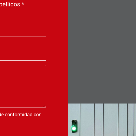
pellidos
*
 de conformidad con